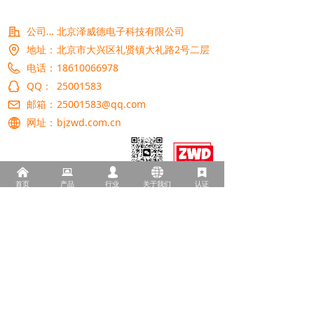
公司名称：
北京泽威德电子科技有限公司
地址：
北京市大兴区礼贤镇大礼路2号二层
电话：
18610066978
QQ：
25001583
邮箱：
25001583@qq.com
网址：
bjzwd.com.cn
낀
뀵
넙
뀁
끈
首页
产品
行业
关于我们
认证
版权所有© 北京泽威德电子科技有限公司
京ICP备2022015426号
京公网安备11011502039143号
本网站由阿里云提供云计算及安全服务
本网站支持
IPv6
Powered by 万网