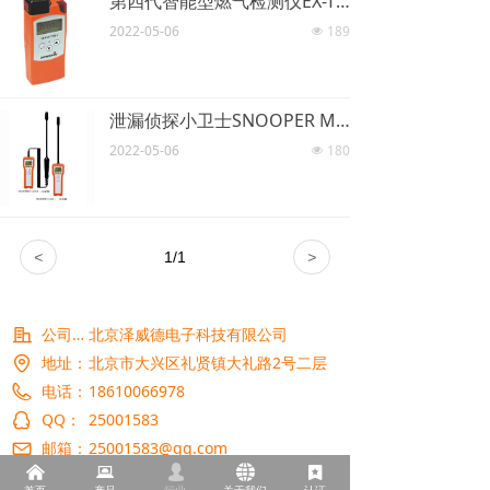
第四代智能型燃气检测仪EX-TEC PM 4
2022-05-06
189
넶
泄漏侦探小卫士SNOOPER MINI
2022-05-06
180
넶
<
1
/
1
>
公司名称：
北京泽威德电子科技有限公司
地址：
北京市大兴区礼贤镇大礼路2号二层
电话：
18610066978
QQ：
25001583
邮箱：
25001583@qq.com
낀
뀵
넙
뀁
끈
网址：
bjzwd.com.cn