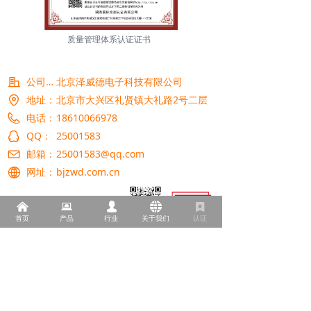
质量管理体系认证证书
公司名称：
北京泽威德电子科技有限公司
地址：
北京市大兴区礼贤镇大礼路2号二层
电话：
18610066978
QQ：
25001583
邮箱：
25001583@qq.com
网址：
bjzwd.com.cn
낀
뀵
넙
뀁
끈
首页
产品
行业
关于我们
认证
版权所有© 北京泽威德电子科技有限公司
京ICP备2022015426号
京公网安备11011502039143号
本网站由阿里云提供云计算及安全服务