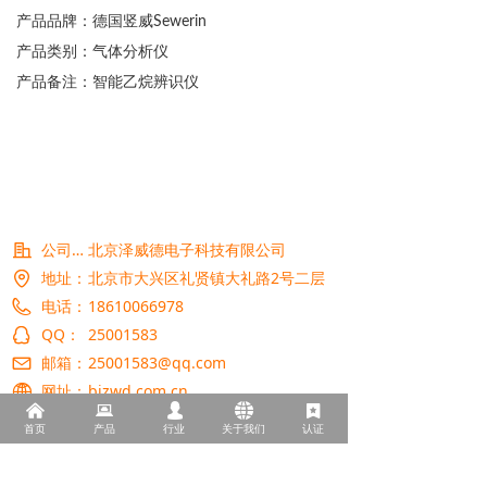
产品品牌：德国竖威
Sewerin
产品类别：气体分析仪
产品备注：智能乙烷辨识仪
公司名称：
北京泽威德电子科技有限公司
地址：
北京市大兴区礼贤镇大礼路2号二层
电话：
18610066978
QQ：
25001583
邮箱：
25001583@qq.com
网址：
bjzwd.com.cn
낀
뀵
넙
뀁
끈
首页
产品
行业
关于我们
认证