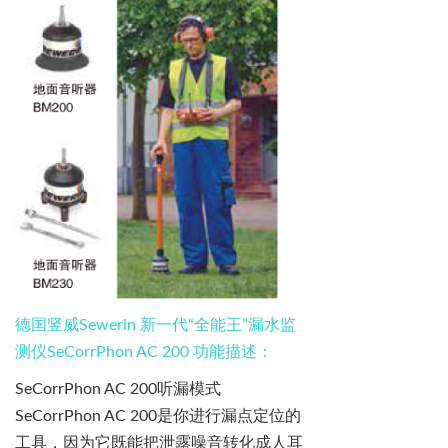
德国竖威
Sewerin
新一代
“
全能王
”
漏水监
测仪
SeCorrPhon
AC 200
功能描述：
SeCorrPhon
AC 200
听
漏模式
SeCorrPhon
AC 200
是你进行漏点定位的
工具，因为它既能把泄露噪音转化成人
耳