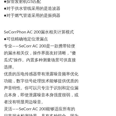
●
探管
发射机
G5
匹配
●
对于供水管线采用的是
造波器
●
对于燃气管道采用的是振捣器
SeCorrPhon
AC 200
漏水相关计算模式
●
可信精确地定位泄漏点
专业
——
SeCorr
AC 200
是一款携带轻便
的漏水相关仪，操作界面友好清晰，
“
傻
瓜式
”
操作。内置多种测量场景可供直接
选择。
优质的压电传感器带有泄露噪音频率优化
功能，数字信号处理技术能够提供优质的
声音特性。你可以只专注于识别和定位漏
点本身，即使泄露噪音本身强度很弱，或
者没有明显周边噪音。
灵活
——
SeCorr
AC 200
能够适应所有的