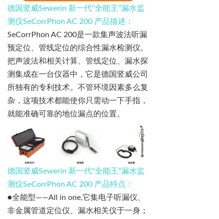
德国竖威
Sewerin
新一代
“
全能王
”
漏水监
测仪
SeCorrPhon
AC 200
产品描述：
SeCorrPhon AC 200
是一款集声波法听漏
预定位、管线定位的综合性漏水检测仪。
把声波法和相关计算、管线定位、漏水探
测集成在一台仪器中，它是德国竖威公司
所独有的专利技术。不管环境因素多么复
杂，这项技术都能使你只需动一下手指，
就能准确可靠的地位漏点的位置。
德国竖威
Sewerin
新一代
“
全能王
”
漏水监
测仪
SeCorrPhon
AC 200
产品特点：
●
全能型
——All in one,
它集电子听漏仪、
非金属管道定位仪、漏水相关仪于一身；