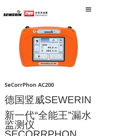
끀
SeCorrPhon AC200
德国竖威
SEWERIN
新一代
“
全能王
”
漏水
监测仪
SECORRPHON