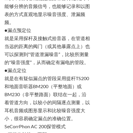
能够
分辨的音频信号，也能够记录和以图
表的方式直观地显示噪音强度、
泄漏频
频。
●
漏点
预定位
就是采用探杆及接触式拾音器，在管道相
当远的距离的阀门（或其他暴露点上）也
可以探测到
“
管道泄漏噪音
”
，比较所测量
的
“
噪音强度
”
，从而确定有漏电的管段。
●
漏点定位
就是在有疑似漏点的管段采用提杆
TS200
和地面音听器
BM200
（平整地面）或
BM230
（非平整路面）联结在一起，沿
着管道方向，以较小的间隔逐点测量，以
耳机音频或图形显示和比较噪音强度大
小，很容易确定漏点的准确位置。
SeCorrPhon
AC 200
探管模式