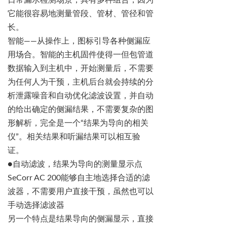
日常漏水检测场景，具有多种组合，因为
它能很容易地测量管段、管材、管径和管
长。
智能
——
从操作上，图标引导各种侧漏应
用场合。智能的主机固件使得
一
但包管道
数据输入到主机中，开始测量后，不需要
为任何人为干预，主机后台就会持续的分
析泄露噪音和自动优化滤波设置，并自动
的给出确定的侧漏结果，不需要复杂的图
形解析，完全是一个
“
结果为导向的相关
仪
”
。相关结果和听
漏结果
可以相互验
证。
●
自动滤波，结果为导向的测量显示点
SeCorr
AC 200
能够自主地选择合适的滤
波器，不需要用户直接干预，虽然也可以
手动选择滤波器
另一个特点是结果导向的侧漏显示，直接