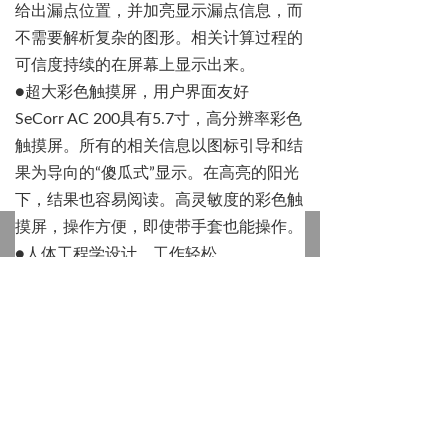
给出漏点位置，并加亮显示漏点信息，而
不需要解析复杂的图形。相关计算过程的
可信度持续的在屏幕上显示出来。
●
超大彩色触摸屏，用户界面友好
SeCorr
AC 200
具有
5.7
寸，高分辨率彩色
触摸屏。所有的相关信息以图标引导和结
果为导向的
“
傻瓜式
”
显示。在高亮的阳光
下，结果也容易阅读。高灵敏度的彩色触
낀
뀵
넙
뀁
끈
摸屏，操作方便，即使带手套也能操作。
首页
产品
行业
关于我们
认证
●
人体工程学设计，工作轻松
SeCorr
AC 200
轻便，符合人体工程学设
计。其三角背带，使得携带非常轻便。主
机对称设计，让你使用左手或右手都可以
方便操作仪器。主机和耳机通过无线通
讯，避免了缆线的干扰之忧。
●
更高的防护等级，适合更恶劣工作场所
SeCorr
AC 200
的防护等级达到了
IP67
，