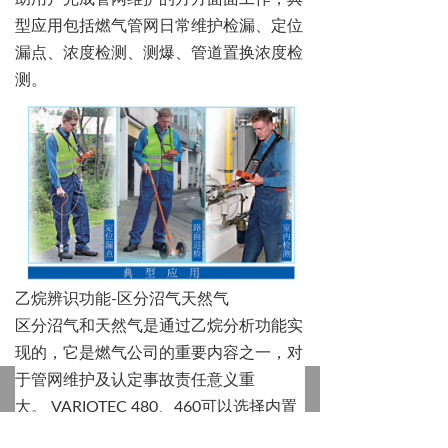
型应用包括燃气管网日常维护检漏、定位
漏点、浓度检测、测爆、管道置换浓度检
测。
乙烷辨识功能
-
区分沼气天然气
区分沼气和天然气是通过乙烷分析功能实
现的，它是燃气公司的重要内容之一，对
于管网维护及认定事故责任意义重
낀
뀵
넙
뀁
끈
首页
产品
行业
关于我们
认证
大。
VARIOTEC 480
、
460
可以选择内置
气相色谱柱，能轻松分辨沼气和天然气，