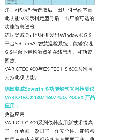
注：
×
代表型号选取后，出厂时已经内置
此功能
○
表示指定型号后，出厂前可选的
功能智慧巡检
德国竖威公司也还开发出
Window
和
GIS
平台
SeCuriSAT
智慧巡检系统，能够实现
GIS
平台下巡检漏点的在线管理、和轨迹
回放。
VARIOTEC 400
与
EX-TEC HS 600系列均
支持此项功能。
德国竖威
Sewerin
多功能燃气管网检测仪
VARIOTEC®480/ 460/ 450/ 400EX
产品
应用：
典型应用
VARIOTEC 400
系列仪器应用新技术提高
了工作效率，改进了工作安全性。能够
帮
助用户完成管网维护的方方面面工作，典