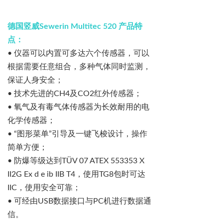
德国竖威
Sewerin Multitec 520
产品特
点：
•
仪器可以内置可多达六个传感器，可以
根据需要任意组合，多种气体同时监测，
保证人身安全；
•
技术先进的
CH4
及
CO2
红外传感器；
•
氧气及有毒气体传感器为长效耐用的电
化学传感器；
• “
图形菜单
”
引导及一键飞梭设计，操作
简单方便；
•
防爆等级达到
TÜV 07 ATEX 553353 X
II2G Ex d e ib IIB T4
，使用
TG8
包时可达
IIC
，使用安全可靠；
•
可经由
USB
数据接口与
PC
机进行数据通
信
。