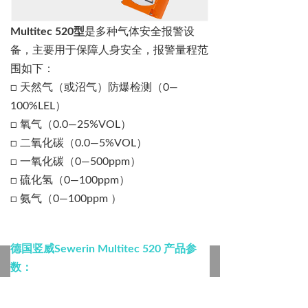
Multitec 520
型
是多种气体安全报警设
备，主要用于保障人身安全，报警量程范
围如下：
□
天然气（或沼气）防爆检测（
0—
100%LEL
）
□
氧气（
0.0—25%VOL
）
□
二氧化碳（
0.0—5%VOL
）
□
一氧化碳（
0—500ppm
）
□
硫化氢（
0—100ppm
）
□
氨气（
0—100ppm
）
德国竖威
Sewerin Multitec 520
产品参
낀
뀵
넙
뀁
끈
数：
首页
产品
行业
关于我们
认证
•
操作时间：至少
8
小时；
•
电源供电：四节
5
号电池；