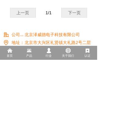
上一页
1
/
1
下一页
公司名称：
北京泽威德电子科技有限公司
地址：
北京市大兴区礼贤镇大礼路2号二层
电话：
18610066978
낀
뀵
넙
뀁
끈
首页
产品
行业
关于我们
认证
QQ：
25001583
邮箱：
25001583@qq.com
网址：
bjzwd.com.cn
版权所有© 北京泽威德电子科技有限公司
京ICP备2022015426号
京公网安备11011502039143号
本网站由阿里云提供云计算及安全服务