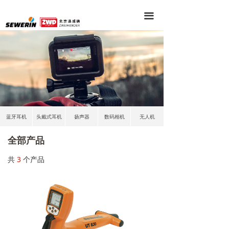
끀
蓝牙耳机
头戴式耳机
扬声器
数码相机
无人机
全部产品
共
3
个产品